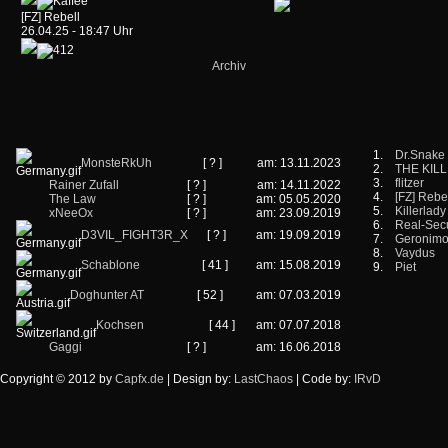
[FZ] Rebell
26.04.25 - 18:47 Uhr
Archiv
1.
Dr.Snake
MonsteRkUh
[ ? ]
am: 13.11.2023
2.
THE KIL
3.
flitzer
Rainer Zufall
[ ? ]
am: 14.11.2022
4.
[FZ] Rebe
The Law
[ ? ]
am: 05.05.2020
5.
Killerlady
xNeeOx
[ ? ]
am: 23.09.2019
6.
Real-Secu
D3VIL_FIGHT3R_X
[ ? ]
am: 19.09.2019
7.
Geronim
8.
Vaydus
Schablone
[ 41 ]
am: 15.08.2019
9.
Piet
Doghunter AT
[ 52 ]
am: 07.03.2019
Kochsen
[ 44 ]
am: 07.07.2018
Gaggi
[ ? ]
am: 16.06.2018
Copyright © 2012 by
Capfx.de
| Design by:
LastChaos
| Code by:
IRvD