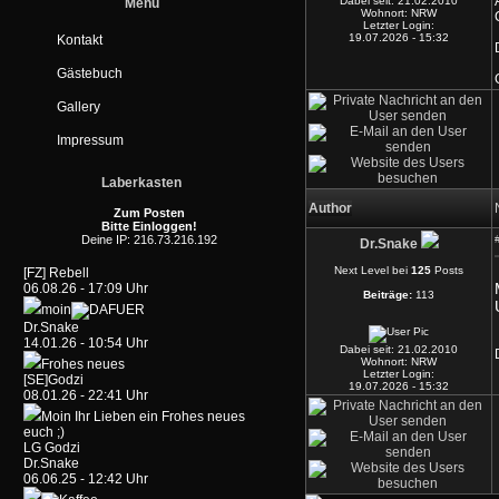
Dabei seit:
21.02.2010
Menü
Wohnort:
NRW
Letzter Login:
19.07.2026 - 15:32
Kontakt
Gästebuch
Gallery
Impressum
Laberkasten
Author
Zum Posten
Bitte Einloggen!
Deine IP: 216.73.216.192
Dr.Snake
Next Level bei
125
Posts
[FZ] Rebell
06.08.26 - 17:09 Uhr
Beiträge:
113
moin
Dr.Snake
14.01.26 - 10:54 Uhr
Dabei seit:
21.02.2010
Wohnort:
NRW
Frohes neues
Letzter Login:
[SE]Godzi
19.07.2026 - 15:32
08.01.26 - 22:41 Uhr
Moin Ihr Lieben ein Frohes neues
euch ;)
LG Godzi
Dr.Snake
06.06.25 - 12:42 Uhr