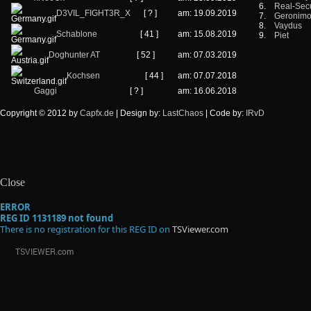
6.
Real-Secu
D3VIL_FIGHT3R_X
[ ? ]
am: 19.09.2019
7.
Geronim
8.
Vaydus
Schablone
[ 41 ]
am: 15.08.2019
9.
Piet
Doghunter AT
[ 52 ]
am: 07.03.2019
Kochsen
[ 44 ]
am: 07.07.2018
Gaggi
[ ? ]
am: 16.06.2018
Copyright © 2012 by
Capfx.de
| Design by:
LastChaos
| Code by:
IRvD
Close
ERROR
REG ID 1131189 not found
There is no registration for this REG ID on
TSViewer.com