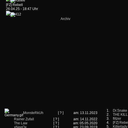
[FZ] Rebell
26.04.25 - 18:47 Uhr
Archiv
1.
Dr.Snake
MonsteRkUh
[ ? ]
am: 13.11.2023
2.
THE KIL
3.
flitzer
Rainer Zufall
[ ? ]
am: 14.11.2022
4.
[FZ] Rebe
The Law
[ ? ]
am: 05.05.2020
5.
Killerlady
xNeeOx
[ ? ]
am: 23.09.2019