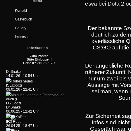
Menü
etwa bei Dota 2 o
Kontakt
Gästebuch
Der bekannte Sze
Gallery
deutlich zu de
Impressum
»verlässliche 
CS:GO auf die S
Laberkasten
Zum Posten
Bitte Einloggen!
Deine IP: 216.73.217.7
Der angebliche Re
näherer Zukunft: 
Dr.Snake
14.01.26 - 10:54 Uhr
nur um zwei bis 
Frohes neues
Aussage mit Vors
[SE]Godzi
08.01.26 - 22:41 Uhr
sei man, wenn 
Moin Ihr Lieben ein Frohes neues
Sour
euch ;)
LG Godzi
Dr.Snake
06.06.25 - 12:42 Uhr
Zur Sicherheit sag
Infos sind nicht
[FZ] Rebell
26.04.25 - 18:47 Uhr
Gespräch war, g