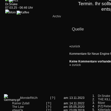
Termin. Ihr soll
Dr.Snake
07.03.25 - 06:46 Uhr
ents
Moin
Archiv
Quelle
«
zurück
Kommentare für Neue Engine 
Keine Kommentare vorhand
«
zurück
1.
Dr.Snake
MonsteRkUh
[ ? ]
am: 13.11.2023
2.
THE KIL
3.
flitzer
Rainer Zufall
[ ? ]
am: 14.11.2022
4.
[FZ] Rebe
The Law
[ ? ]
am: 05.05.2020
5.
Killerlady
xNeeOx
[ ? ]
am: 23.09.2019