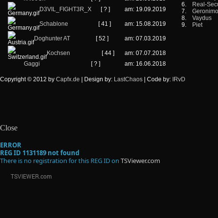
6.
Real-Secu
D3VIL_FIGHT3R_X
[ ? ]
am: 19.09.2019
7.
Geronim
8.
Vaydus
Schablone
[ 41 ]
am: 15.08.2019
9.
Piet
Doghunter AT
[ 52 ]
am: 07.03.2019
Kochsen
[ 44 ]
am: 07.07.2018
Gaggi
[ ? ]
am: 16.06.2018
Copyright © 2012 by
Capfx.de
| Design by:
LastChaos
| Code by:
IRvD
Close
ERROR
REG ID 1131189 not found
There is no registration for this REG ID on
TSViewer.com