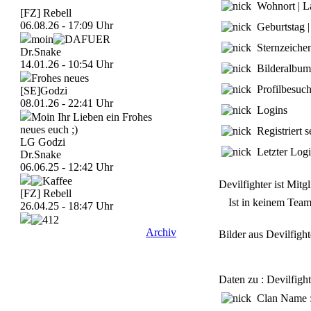
Wohnort | L
[FZ] Rebell
06.08.26 - 17:09 Uhr
Geburtstag | 
moin
Sternzeiche
Dr.Snake
14.01.26 - 10:54 Uhr
Bilderalbum
Frohes neues
Profilbesuch
[SE]Godzi
08.01.26 - 22:41 Uhr
Logins
Moin Ihr Lieben ein Frohes
neues euch ;)
Registriert se
LG Godzi
Letzter Log
Dr.Snake
06.06.25 - 12:42 Uhr
Devilfighter ist Mit
[FZ] Rebell
Ist in keinem Tea
26.04.25 - 18:47 Uhr
Archiv
Bilder aus Devilfight
Daten zu : Devilfight
Clan Name 