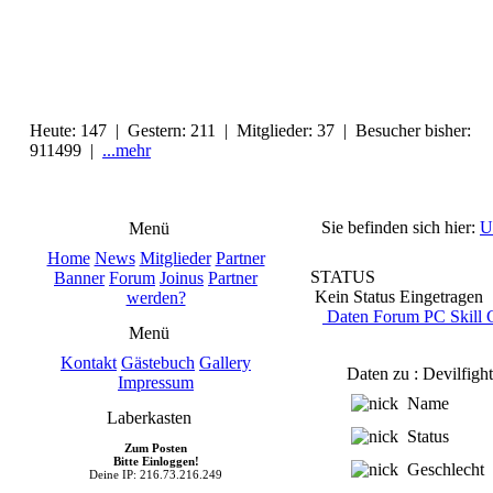
Heute: 147 | Gestern: 211 | Mitglieder: 37 | Besucher bisher:
911499 |
...mehr
Sie befinden sich hier:
U
Menü
Home
News
Mitglieder
Partner
STATUS
Banner
Forum
Joinus
Partner
Kein Status Eingetragen
werden?
Daten
Forum
PC
Skill
G
Menü
Kontakt
Gästebuch
Gallery
Daten zu : Devilfight
Impressum
Name
Laberkasten
Status
Zum Posten
Bitte Einloggen!
Geschlecht
Deine IP: 216.73.216.249