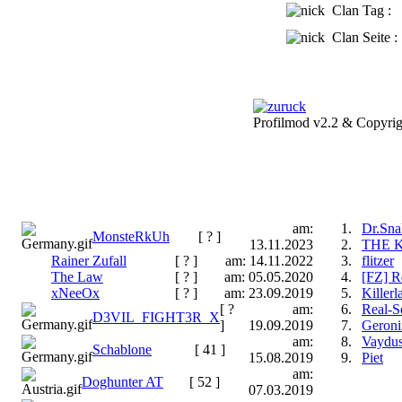
Clan Tag :
Clan Seite :
Profilmod v2.2 & Copyrig
am:
1.
Dr.Sna
MonsteRkUh
[ ? ]
13.11.2023
2.
THE 
Rainer Zufall
[ ? ]
am: 14.11.2022
3.
flitzer
The Law
[ ? ]
am: 05.05.2020
4.
[FZ] R
xNeeOx
[ ? ]
am: 23.09.2019
5.
Killerl
[ ?
am:
6.
Real-S
D3VIL_FIGHT3R_X
]
19.09.2019
7.
Geron
am:
8.
Vaydu
Schablone
[ 41 ]
15.08.2019
9.
Piet
am:
Doghunter AT
[ 52 ]
07.03.2019