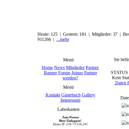
Heute: 125 | Gestern: 181 | Mitglieder: 37 | Bes
911266 |
...mehr
Sie befi
Menü
Home
News
Mitglieder
Partner
STATUS
Banner
Forum
Joinus
Partner
Kein Stat
werden?
Daten
F
Menü
Kontakt
Gästebuch
Gallery
Date
Impressum
Laberkasten
Zum Posten
Bitte Einloggen!
Deine IP: 216.73.216.241