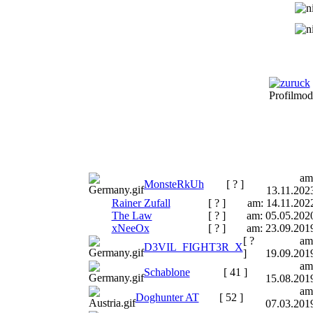
Profilmod
am
MonsteRkUh
[ ? ]
13.11.202
Rainer Zufall
[ ? ]
am: 14.11.202
The Law
[ ? ]
am: 05.05.202
xNeeOx
[ ? ]
am: 23.09.201
[ ?
am
D3VIL_FIGHT3R_X
]
19.09.201
am
Schablone
[ 41 ]
15.08.201
am
Doghunter AT
[ 52 ]
07.03.201