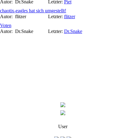
Autor:
Dr.Snake
Letzter:
Piet
chaotix-eagles hat sich umgestellt!
Autor:
flitzer
Letzter:
flitzer
Voten
Autor:
Dr.Snake
Letzter:
Dr.Snake
User