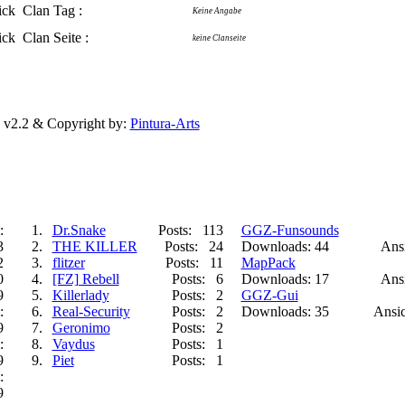
Clan Tag :
Keine Angabe
Clan Seite :
keine Clanseite
 v2.2 & Copyright by:
Pintura-Arts
:
1.
Dr.Snake
Posts: 113
GGZ-Funsounds
3
2.
THE KILLER
Posts: 24
Downloads: 44
Ansi
2
3.
flitzer
Posts: 11
MapPack
0
4.
[FZ] Rebell
Posts: 6
Downloads: 17
Ansi
9
5.
Killerlady
Posts: 2
GGZ-Gui
:
6.
Real-Security
Posts: 2
Downloads: 35
Ansic
9
7.
Geronimo
Posts: 2
:
8.
Vaydus
Posts: 1
9
9.
Piet
Posts: 1
:
9