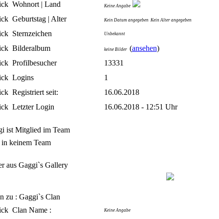
Wohnort | Land
Keine Angabe
Geburtstag | Alter
Kein Datum angegeben
Kein Alter angegeben
Sternzeichen
Unbekannt
Bilderalbum
(
ansehen
)
keine Bilder
Profilbesucher
13331
Logins
1
Registriert seit:
16.06.2018
Letzter Login
16.06.2018 - 12:51 Uhr
i ist Mitglied im Team
t in keinem Team
er aus Gaggi`s Gallery
n zu : Gaggi`s Clan
Clan Name :
Keine Angabe