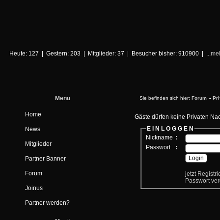
Heute: 127 | Gestern: 203 | Mitglieder: 37 | Besucher bisher: 910900 |
...me
Menü
Sie befinden sich hier:
Forum
»
Pr
Home
Gäste dürfen keine Privaten Na
E I N L O G G E N
News
Nickname
:
Mitglieder
Passwort
:
Partner Banner
Forum
jetzt Registr
Passwort ve
Joinus
Partner werden?