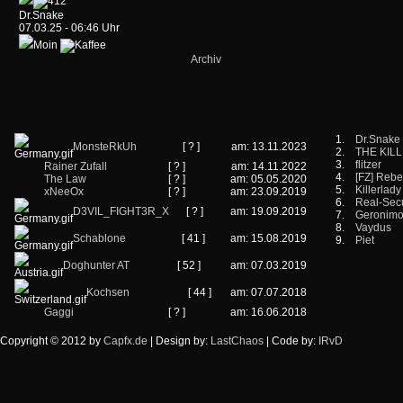
Dr.Snake
07.03.25 - 06:46 Uhr
Moin
Archiv
1.
Dr.Snake
MonsteRkUh
[ ? ]
am: 13.11.2023
2.
THE KIL
3.
flitzer
Rainer Zufall
[ ? ]
am: 14.11.2022
4.
[FZ] Rebe
The Law
[ ? ]
am: 05.05.2020
5.
Killerlady
xNeeOx
[ ? ]
am: 23.09.2019
6.
Real-Secu
D3VIL_FIGHT3R_X
[ ? ]
am: 19.09.2019
7.
Geronim
8.
Vaydus
Schablone
[ 41 ]
am: 15.08.2019
9.
Piet
Doghunter AT
[ 52 ]
am: 07.03.2019
Kochsen
[ 44 ]
am: 07.07.2018
Gaggi
[ ? ]
am: 16.06.2018
Copyright © 2012 by
Capfx.de
| Design by:
LastChaos
| Code by:
IRvD